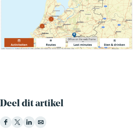
Deel dit artikel
D
D
D
D