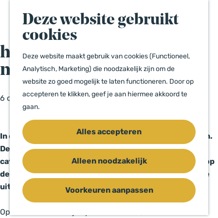
e
e
a
k
n
Deze website gebruikt
n
e
u
a
cookies
n
a
handleiding voor base
r
Deze website maakt gebruik van cookies (Functioneel,
match categories
d
Analytisch, Marketing) die noodzakelijk zijn om de
e
website zo goed mogelijk te laten functioneren. Door op
h
accepteren te klikken, geef je aan hiermee akkoord te
6 oktober 2025
|
|
|
o
gaan.
m
Alles accepteren
e
In de website zijn er verschillende filtermogelijkheden.
p
Deze filtermogelijkheden kunnen werken op basis van
a
Alleen noodzakelijk
categorieën of thema’s. Dit kun je (bijvoorbeeld) zien op
g
de interactieve kaart of op overzichtspagina’s zoals de
e
uitagenda.
Voorkeuren aanpassen
Op het moment dat je op een filter klikt, wordt er een